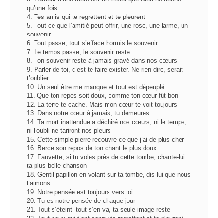
qu’une fois
4. Tes amis qui te regrettent et te pleurent
5. Tout ce que l’amitié peut offrir, une rose, une larme, un
souvenir
6. Tout passe, tout s’efface hormis le souvenir.
7. Le temps passe, le souvenir reste
8. Ton souvenir reste à jamais gravé dans nos cœurs
9. Parler de toi, c’est te faire exister. Ne rien dire, serait
t’oublier
10. Un seul être me manque et tout est dépeuplé
11. Que ton repos soit doux, comme ton cœur fût bon
12. La terre te cache. Mais mon cœur te voit toujours
13. Dans notre cœur à jamais, tu demeures
14. Ta mort inattendue a déchiré nos cœurs, ni le temps,
ni l’oubli ne tariront nos pleurs
15. Cette simple pierre recouvre ce que j’ai de plus cher
16. Berce son repos de ton chant le plus doux
17. Fauvette, si tu voles près de cette tombe, chante-lui
ta plus belle chanson
18. Gentil papillon en volant sur ta tombe, dis-lui que nous
l’aimons
19. Notre pensée est toujours vers toi
20. Tu es notre pensée de chaque jour
21. Tout s’éteint, tout s’en va, ta seule image reste