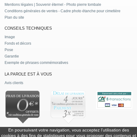
Mentions légales | Souvenir éternel - Photo pierre tombale
Conditions générales de ventes - Cadre photo étanche pour cimetière
Plan du site
CONSEILS TECHNIQUES
Image
Fonds et décors
Pose
Garantie
Exemple de phrases commémoratives
LA PAROLE EST À VOUS
Avis clients
En poursuivant votre navigation, vous acceptez l’utilisation des
Souvenirs-eternels.net utilise des cookies pour vous offrir le meilleur
cookies à des fins de statistiques pour vous proposer des contenus et